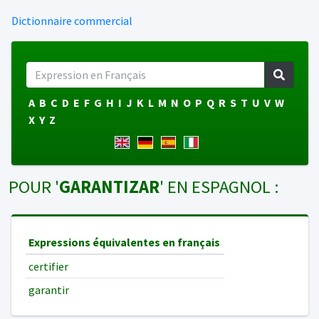
Dictionnaire commercial
A
B
C
D
E
F
G
H
I
J
K
L
M
N
O
P
Q
R
S
T
U
V
W
X
Y
Z
POUR '
GARANTIZAR
' EN ESPAGNOL :
Expressions équivalentes en français
certifier
garantir