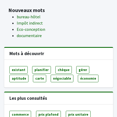
Nouveaux mots
bureau-hôtel
Impôt indirect
Eco-conception
documentaire
Mots à découvrir
existant
planifier
chèque
gérer
aptitude
carte
négociable
économie
Les plus consultés
commerce
prix plafond
prix unitaire