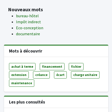
Nouveaux mots
bureau-hôtel
Impôt indirect
Eco-conception
documentaire
Mots à découvrir
achat à terme
financement
fichier
extension
créance
écart
charge unitaire
maintenance
Les plus consultés