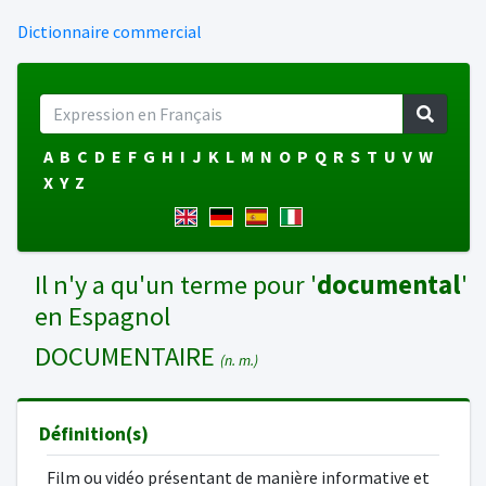
Dictionnaire commercial
A
B
C
D
E
F
G
H
I
J
K
L
M
N
O
P
Q
R
S
T
U
V
W
X
Y
Z
Il n'y a qu'un terme pour '
documental
'
en Espagnol
DOCUMENTAIRE
(n. m.)
Définition(s)
Film ou vidéo présentant de manière informative et