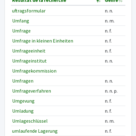
Résultat de la recherche
Genre
uftragsformular
n. n.
Umfang
n. m.
Umfrage
n. f.
Umfrage in kleinen Einheiten
n. f.
Umfrageeinheit
n. f.
Umfrageinstitut
n. n.
Umfragekommission
Umfragen
n. n.
Umfrageverfahren
n. n. p.
Umgevung
n. f.
Umladung
n. f.
Umlageschlüssel
n. m.
umlaufende Lagerung
n. f.