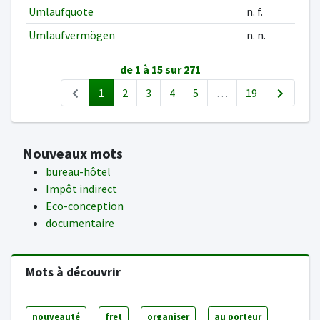
Umlaufquote
n. f.
Umlaufvermögen
n. n.
de 1 à 15 sur 271
1
2
3
4
5
…
19
Nouveaux mots
bureau-hôtel
Impôt indirect
Eco-conception
documentaire
Mots à découvrir
nouveauté
fret
organiser
au porteur