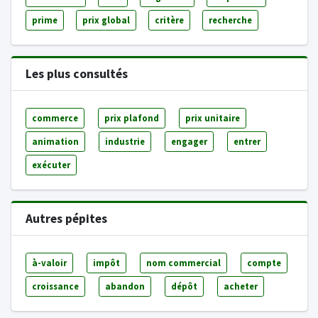
prime
prix global
critère
recherche
Les plus consultés
commerce
prix plafond
prix unitaire
animation
industrie
engager
entrer
exécuter
Autres pépites
à-valoir
impôt
nom commercial
compte
croissance
abandon
dépôt
acheter