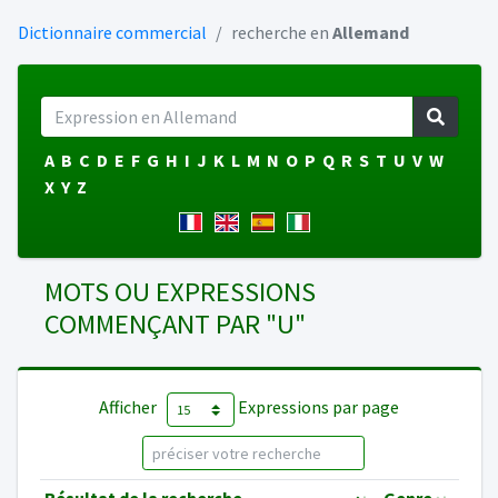
Dictionnaire commercial
recherche en
Allemand
A
B
C
D
E
F
G
H
I
J
K
L
M
N
O
P
Q
R
S
T
U
V
W
X
Y
Z
MOTS OU EXPRESSIONS
COMMENÇANT PAR "U"
Afficher
Expressions par page