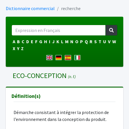
Dictionnaire commercial
recherche
A
B
C
D
E
F
G
H
I
J
K
L
M
N
O
P
Q
R
S
T
U
V
W
X
Y
Z
ECO-CONCEPTION
(n. f.)
Définition(s)
Démarche consistant à intégrer la protection de
l’environnement dans la conception du produit.