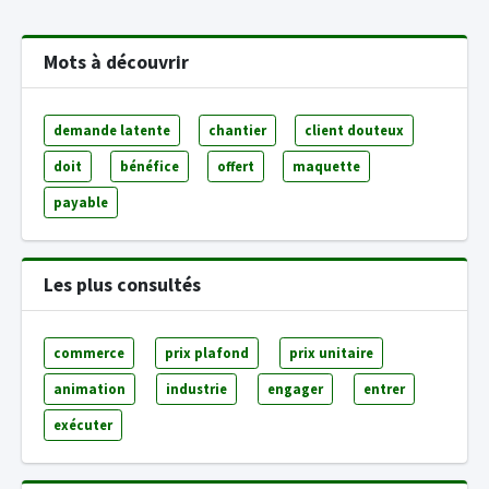
Mots à découvrir
demande latente
chantier
client douteux
doit
bénéfice
offert
maquette
payable
Les plus consultés
commerce
prix plafond
prix unitaire
animation
industrie
engager
entrer
exécuter