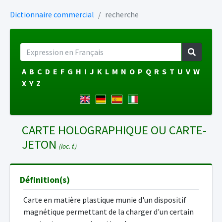
Dictionnaire commercial
recherche
A
B
C
D
E
F
G
H
I
J
K
L
M
N
O
P
Q
R
S
T
U
V
W
X
Y
Z
CARTE HOLOGRAPHIQUE OU CARTE-
JETON
(loc. f.)
Définition(s)
Carte en matière plastique munie d'un dispositif
magnétique permettant de la charger d'un certain