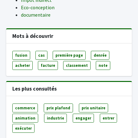
Impôt indirect
Eco-conception
documentaire
Mots à découvrir
fusion
cas
première page
denrée
acheter
facture
classement
note
Les plus consultés
commerce
prix plafond
prix unitaire
animation
industrie
engager
entrer
exécuter