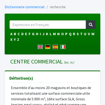
Dictionnaire commercial
recherche
A
B
C
D
E
F
G
H
I
J
K
L
M
N
O
P
Q
R
S
T
U
V
W
X
Y
Z
CENTRE COMMERCIAL
(loc. m.)
Définition(s)
Ensemble d'au moins 20 magasins et boutiques de
services totalisant une surface commerciale utile
minimale de 5 000 m², (dite surface GLA, Gross
leasing area) conçu, réalisé et géré comme une