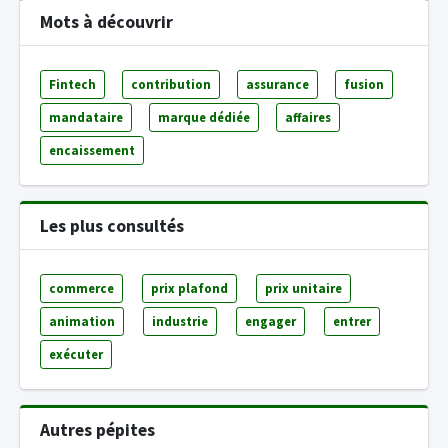
Mots à découvrir
Fintech
contribution
assurance
fusion
mandataire
marque dédiée
affaires
encaissement
Les plus consultés
commerce
prix plafond
prix unitaire
animation
industrie
engager
entrer
exécuter
Autres pépites