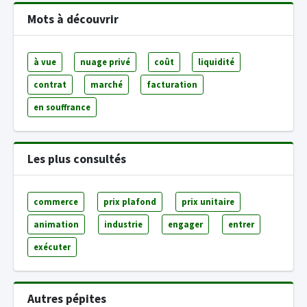
Mots à découvrir
à vue
nuage privé
coût
liquidité
contrat
marché
facturation
en souffrance
Les plus consultés
commerce
prix plafond
prix unitaire
animation
industrie
engager
entrer
exécuter
Autres pépites