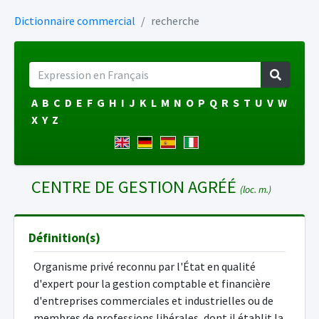
Dictionnaire commercial
recherche
A
B
C
D
E
F
G
H
I
J
K
L
M
N
O
P
Q
R
S
T
U
V
W
X
Y
Z
CENTRE DE GESTION AGRÉÉ
(loc. m.)
Définition(s)
Organisme privé reconnu par l'État en qualité
d'expert pour la gestion comptable et financière
d'entreprises commerciales et industrielles ou de
membres de professions libérales, dont il établit la