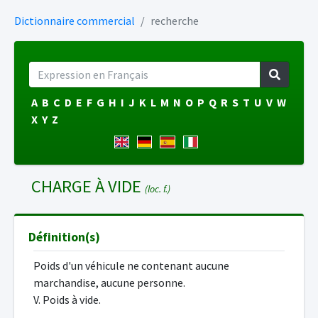
Dictionnaire commercial
recherche
A
B
C
D
E
F
G
H
I
J
K
L
M
N
O
P
Q
R
S
T
U
V
W
X
Y
Z
CHARGE À VIDE
(loc. f.)
Définition(s)
Poids d'un véhicule ne contenant aucune
marchandise, aucune personne.
V. Poids à vide.