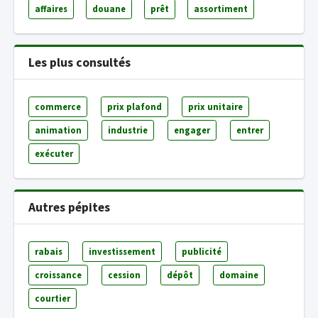
affaires
douane
prêt
assortiment
Les plus consultés
commerce
prix plafond
prix unitaire
animation
industrie
engager
entrer
exécuter
Autres pépites
rabais
investissement
publicité
croissance
cession
dépôt
domaine
courtier