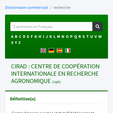
Dictionnaire commercial
recherche
A
B
C
D
E
F
G
H
I
J
K
L
M
N
O
P
Q
R
S
T
U
V
W
X
Y
Z
CIRAD : CENTRE DE COOPÉRATION
INTERNATIONALE EN RECHERCHE
AGRONOMIQUE
(sigle)
Définition(s)