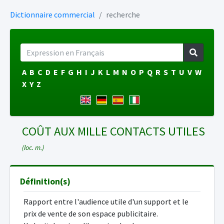
Dictionnaire commercial
recherche
A
B
C
D
E
F
G
H
I
J
K
L
M
N
O
P
Q
R
S
T
U
V
W
X
Y
Z
COÛT AUX MILLE CONTACTS UTILES
(loc. m.)
Définition(s)
Rapport entre l'audience utile d'un support et le
prix de vente de son espace publicitaire.