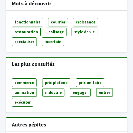
Mots à découvrir
fonctionnaire
courrier
croissance
restauration
colisage
style de vie
spécialiser
incertain
Les plus consultés
commerce
prix plafond
prix unitaire
animation
industrie
engager
entrer
exécuter
Autres pépites