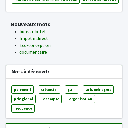
Nouveaux mots
bureau-hôtel
Impôt indirect
Eco-conception
documentaire
Mots à découvrir
paiement
créancier
gain
arts ménagers
prix global
acompte
organisation
fréquence