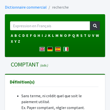
Dictionnaire commercial
recherche
A
B
C
D
E
F
G
H
I
J
K
L
M
N
O
P
Q
R
S
T
U
V
W
X
Y
Z
COMPTANT
(adv.)
Définition(s)
Sans terme, ni crédit quel que soit le
paiement utilisé.
Ex. Payer comptant, régler comptant.