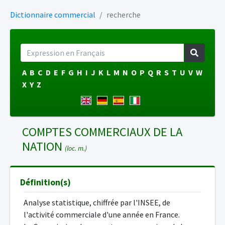
Dictionnaire commercial
recherche
A
B
C
D
E
F
G
H
I
J
K
L
M
N
O
P
Q
R
S
T
U
V
W
X
Y
Z
COMPTES COMMERCIAUX DE LA
NATION
(loc. m.)
Définition(s)
Analyse statistique, chiffrée par l'INSEE, de
l'activité commerciale d'une année en France.