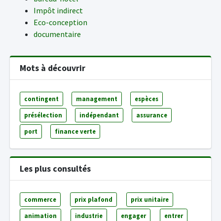
Impôt indirect
Eco-conception
documentaire
Mots à découvrir
contingent
management
espèces
présélection
indépendant
assurance
port
finance verte
Les plus consultés
commerce
prix plafond
prix unitaire
animation
industrie
engager
entrer