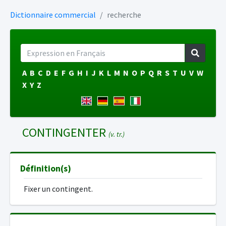
Dictionnaire commercial
recherche
A
B
C
D
E
F
G
H
I
J
K
L
M
N
O
P
Q
R
S
T
U
V
W
X
Y
Z
CONTINGENTER
(v. tr.)
Définition(s)
Fixer un contingent.