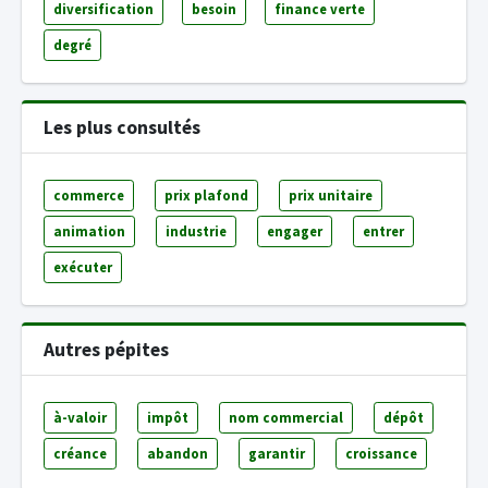
diversification
besoin
finance verte
degré
Les plus consultés
commerce
prix plafond
prix unitaire
animation
industrie
engager
entrer
exécuter
Autres pépites
à-valoir
impôt
nom commercial
dépôt
créance
abandon
garantir
croissance