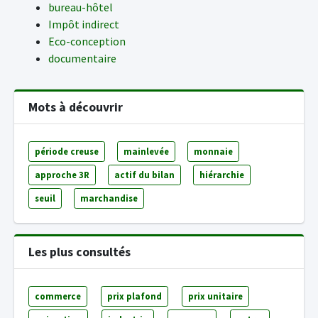
bureau-hôtel
Impôt indirect
Eco-conception
documentaire
Mots à découvrir
période creuse
mainlevée
monnaie
approche 3R
actif du bilan
hiérarchie
seuil
marchandise
Les plus consultés
commerce
prix plafond
prix unitaire