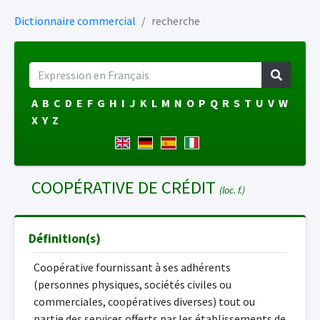
Dictionnaire commercial
recherche
A
B
C
D
E
F
G
H
I
J
K
L
M
N
O
P
Q
R
S
T
U
V
W
X
Y
Z
COOPÉRATIVE DE CRÉDIT
(loc. f.)
Définition(s)
Coopérative fournissant à ses adhérents
(personnes physiques, sociétés civiles ou
commerciales, coopératives diverses) tout ou
partie des services offerts par les établissements de