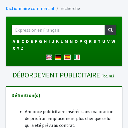
Dictionnaire commercial
recherche
A
B
C
D
E
F
G
H
I
J
K
L
M
N
O
P
Q
R
S
T
U
V
W
X
Y
Z
DÉBORDEMENT PUBLICITAIRE
(loc. m.)
Définition(s)
Annonce publicitaire insérée sans majoration
de prix à un emplacement plus cher que celui
qui a été prévu au contrat.