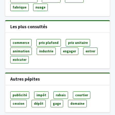
fabrique
nuage
Les plus consultés
commerce
prix plafond
prix unitaire
animation
industrie
engager
entrer
exécuter
Autres pépites
publicité
impôt
rabais
courtier
cession
dépôt
gage
domaine