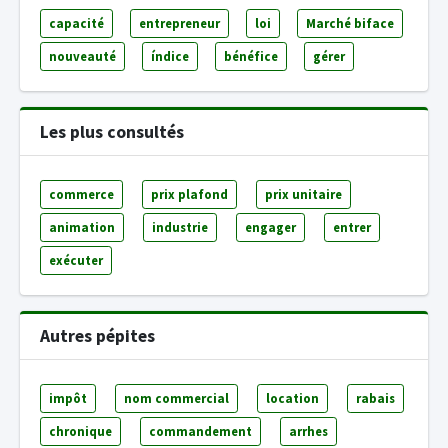
capacité
entrepreneur
loi
Marché biface
nouveauté
índice
bénéfice
gérer
Les plus consultés
commerce
prix plafond
prix unitaire
animation
industrie
engager
entrer
exécuter
Autres pépites
impôt
nom commercial
location
rabais
chronique
commandement
arrhes