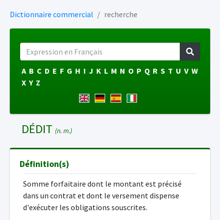
Dictionnaire commercial
recherche
A
B
C
D
E
F
G
H
I
J
K
L
M
N
O
P
Q
R
S
T
U
V
W
X
Y
Z
DÉDIT
(n. m.)
Définition(s)
Somme forfaitaire dont le montant est précisé
dans un contrat et dont le versement dispense
d'exécuter les obligations souscrites.