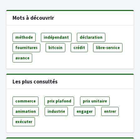
Mots à découvrir
méthode
indépendant
déclaration
fournitures
bitcoin
crédit
libre-service
avance
Les plus consultés
commerce
prix plafond
prix unitaire
animation
industrie
engager
entrer
exécuter