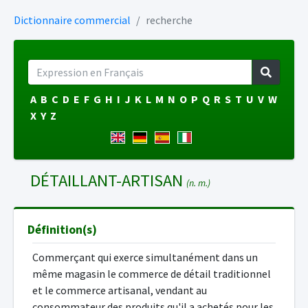
Dictionnaire commercial
recherche
A
B
C
D
E
F
G
H
I
J
K
L
M
N
O
P
Q
R
S
T
U
V
W
X
Y
Z
DÉTAILLANT-ARTISAN
(n. m.)
Définition(s)
Commerçant qui exerce simultanément dans un
même magasin le commerce de détail traditionnel
et le commerce artisanal, vendant au
consommateur des produits qu'il a achetés pour les