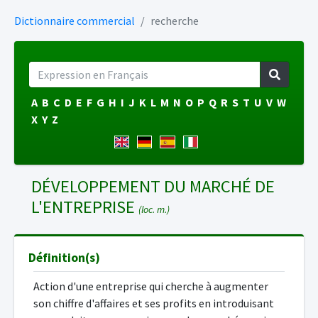
Dictionnaire commercial
recherche
A
B
C
D
E
F
G
H
I
J
K
L
M
N
O
P
Q
R
S
T
U
V
W
X
Y
Z
DÉVELOPPEMENT DU MARCHÉ DE
L'ENTREPRISE
(loc. m.)
Définition(s)
Action d'une entreprise qui cherche à augmenter
son chiffre d'affaires et ses profits en introduisant