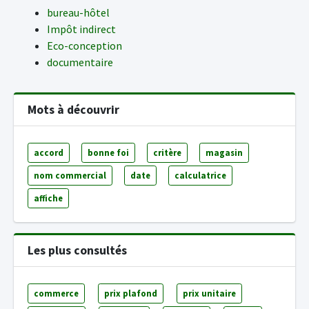
bureau-hôtel
Impôt indirect
Eco-conception
documentaire
Mots à découvrir
accord
bonne foi
critère
magasin
nom commercial
date
calculatrice
affiche
Les plus consultés
commerce
prix plafond
prix unitaire