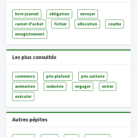
livre-journal
obligation
envoyer
carnet d'achat
fichier
allocation
courbe
enregistrement
Les plus consultés
commerce
prix plafond
prix unitaire
animation
industrie
engager
entrer
exécuter
Autres pépites