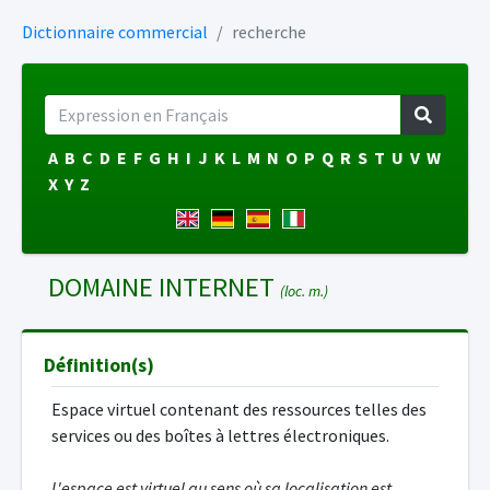
Dictionnaire commercial
recherche
A
B
C
D
E
F
G
H
I
J
K
L
M
N
O
P
Q
R
S
T
U
V
W
X
Y
Z
DOMAINE INTERNET
(loc. m.)
Définition(s)
Espace virtuel contenant des ressources telles des
services ou des boîtes à lettres électroniques.
L'espace est virtuel au sens où sa localisation est