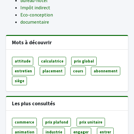
bureau-hôtel
Impôt indirect
Eco-conception
documentaire
Mots à découvrir
attitude
calculatrice
prix global
entretien
placement
cours
abonnement
siège
Les plus consultés
commerce
prix plafond
prix unitaire
animation
industrie
engager
entrer