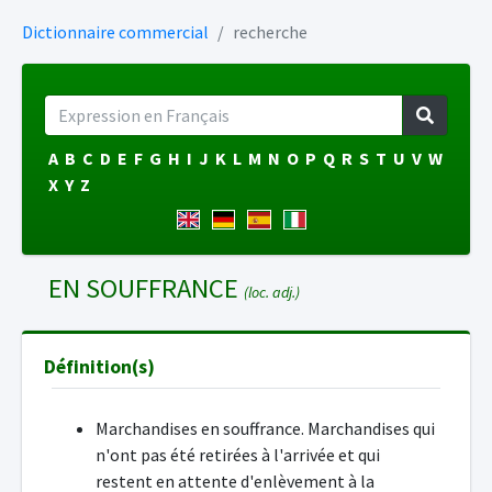
Dictionnaire commercial
recherche
A
B
C
D
E
F
G
H
I
J
K
L
M
N
O
P
Q
R
S
T
U
V
W
X
Y
Z
EN SOUFFRANCE
(loc. adj.)
Définition(s)
Marchandises en souffrance. Marchandises qui
n'ont pas été retirées à l'arrivée et qui
restent en attente d'enlèvement à la