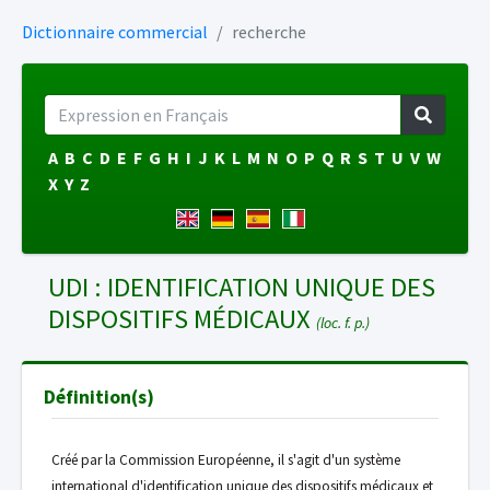
Dictionnaire commercial
recherche
A
B
C
D
E
F
G
H
I
J
K
L
M
N
O
P
Q
R
S
T
U
V
W
X
Y
Z
UDI : IDENTIFICATION UNIQUE DES
DISPOSITIFS MÉDICAUX
(loc. f. p.)
Définition(s)
Créé par la Commission Européenne, il s'agit d'un système
international d'identification unique des dispositifs médicaux et