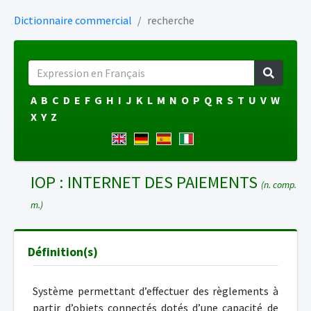
Dictionnaire commercial
recherche
A
B
C
D
E
F
G
H
I
J
K
L
M
N
O
P
Q
R
S
T
U
V
W
X
Y
Z
IOP : INTERNET DES PAIEMENTS
(n. comp.
m.)
Définition(s)
Système permettant d’effectuer des règlements à
partir d’objets connectés dotés d’une capacité de