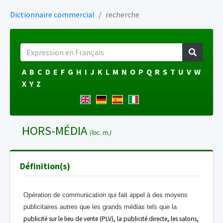
Dictionnaire commercial
recherche
A
B
C
D
E
F
G
H
I
J
K
L
M
N
O
P
Q
R
S
T
U
V
W
X
Y
Z
HORS-MÉDIA
(loc. m.)
Définition(s)
Opération de communication qui fait appel à des moyens
publicitaires autres que les grands médias tels que la
publicité sur le lieu de vente (PLV), la publicité directe, les salons,