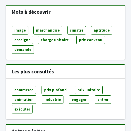
Mots à découvrir
image
marchandise
sinistre
aptitude
enseigne
charge unitaire
prix convenu
demande
Les plus consultés
commerce
prix plafond
prix unitaire
animation
industrie
engager
entrer
exécuter