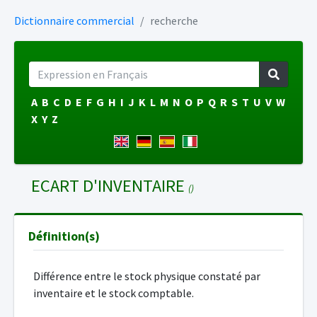
Dictionnaire commercial
recherche
A
B
C
D
E
F
G
H
I
J
K
L
M
N
O
P
Q
R
S
T
U
V
W
X
Y
Z
ECART D'INVENTAIRE
()
Définition(s)
Différence entre le stock physique constaté par
inventaire et le stock comptable.