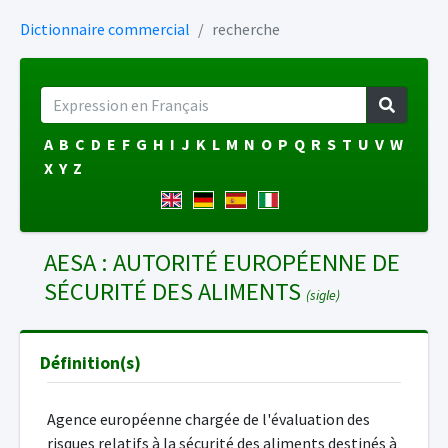
Dictionnaire commercial
recherche
A
B
C
D
E
F
G
H
I
J
K
L
M
N
O
P
Q
R
S
T
U
V
W
X
Y
Z
AESA : AUTORITÉ EUROPÉENNE DE
SÉCURITÉ DES ALIMENTS
(sigle)
Définition(s)
Agence européenne chargée de l'évaluation des
risques relatifs à la sécurité des aliments destinés à