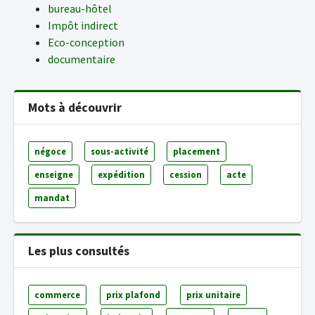
bureau-hôtel
Impôt indirect
Eco-conception
documentaire
Mots à découvrir
négoce
sous-activité
placement
enseigne
expédition
cession
acte
mandat
Les plus consultés
commerce
prix plafond
prix unitaire