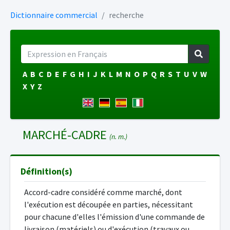
Dictionnaire commercial
recherche
A
B
C
D
E
F
G
H
I
J
K
L
M
N
O
P
Q
R
S
T
U
V
W
X
Y
Z
MARCHÉ-CADRE
(n. m.)
Définition(s)
Accord-cadre considéré comme marché, dont
l'exécution est découpée en parties, nécessitant
pour chacune d'elles l'émission d'une commande de
livraison (matériels) ou d'exécution (travaux ou