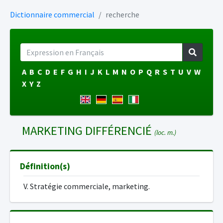
Dictionnaire commercial
recherche
A
B
C
D
E
F
G
H
I
J
K
L
M
N
O
P
Q
R
S
T
U
V
W
X
Y
Z
MARKETING DIFFÉRENCIÉ
(loc. m.)
Définition(s)
V. Stratégie commerciale, marketing.