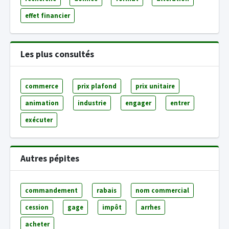
effet financier
Les plus consultés
commerce
prix plafond
prix unitaire
animation
industrie
engager
entrer
exécuter
Autres pépites
commandement
rabais
nom commercial
cession
gage
impôt
arrhes
acheter