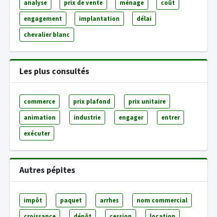
analyse
prix de vente
ménage
coût
engagement
implantation
délai
chevalier blanc
Les plus consultés
commerce
prix plafond
prix unitaire
animation
industrie
engager
entrer
exécuter
Autres pépites
impôt
paquet
arrhes
nom commercial
croissance
dépôt
cession
location