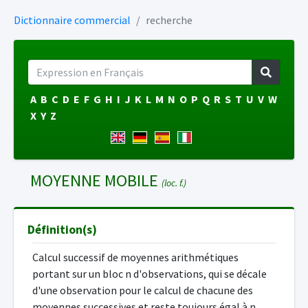
Dictionnaire commercial
recherche
A
B
C
D
E
F
G
H
I
J
K
L
M
N
O
P
Q
R
S
T
U
V
W
X
Y
Z
MOYENNE MOBILE
(loc. f.)
Définition(s)
Calcul successif de moyennes arithmétiques
portant sur un bloc n d'observations, qui se décale
d'une observation pour le calcul de chacune des
moyennes successives et reste toujours égal à n.