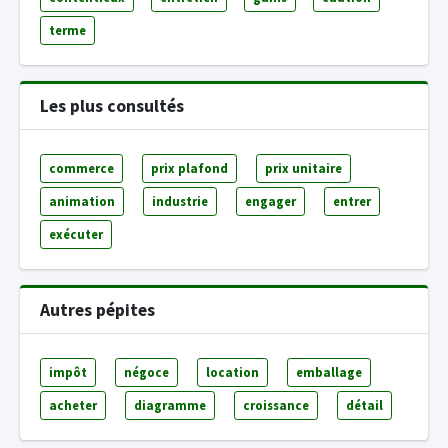
terme
Les plus consultés
commerce
prix plafond
prix unitaire
animation
industrie
engager
entrer
exécuter
Autres pépites
impôt
négoce
location
emballage
acheter
diagramme
croissance
détail