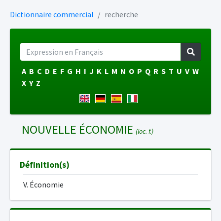
Dictionnaire commercial
recherche
A
B
C
D
E
F
G
H
I
J
K
L
M
N
O
P
Q
R
S
T
U
V
W
X
Y
Z
NOUVELLE ÉCONOMIE
(loc. f.)
Définition(s)
V. Économie