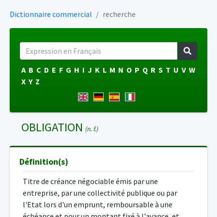
Dictionnaire commercial
recherche
A
B
C
D
E
F
G
H
I
J
K
L
M
N
O
P
Q
R
S
T
U
V
W
X
Y
Z
OBLIGATION
(n. f.)
Définition(s)
Titre de créance négociable émis par une
entreprise, par une collectivité publique ou par
l'Etat lors d'un emprunt, remboursable à une
échéance et pour un montant fixé à l'avance, et