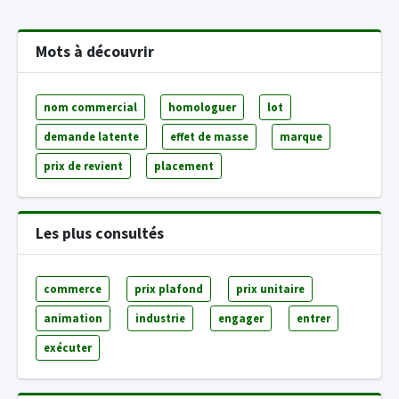
Mots à découvrir
nom commercial
homologuer
lot
demande latente
effet de masse
marque
prix de revient
placement
Les plus consultés
commerce
prix plafond
prix unitaire
animation
industrie
engager
entrer
exécuter