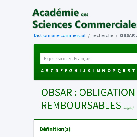
Dictionnaire commercial
recherche
OBSAR :
A
B
C
D
E
F
G
H
I
J
K
L
M
N
O
P
Q
R
S
T
OBSAR : OBLIGATION
REMBOURSABLES
(sigle)
Définition(s)