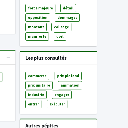
force majeure
détail
opposition
dommages
montant
colisage
manifeste
doit
Les plus consultés
commerce
prix plafond
e
prix unitaire
animation
industrie
engager
entrer
exécuter
Autres pépites