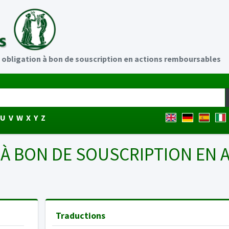
 obligation à bon de souscription en actions remboursables
U
V
W
X
Y
Z
 À BON DE SOUSCRIPTION EN 
Traductions