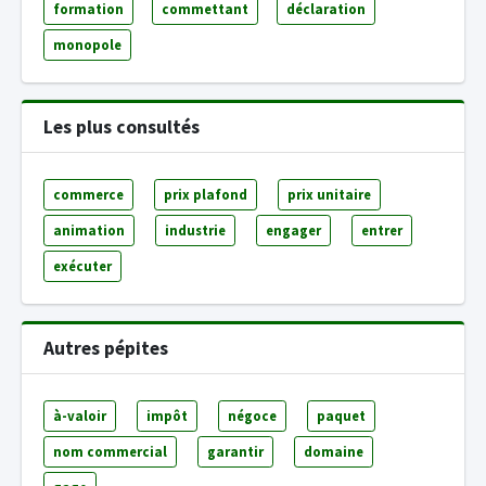
formation
commettant
déclaration
monopole
Les plus consultés
commerce
prix plafond
prix unitaire
animation
industrie
engager
entrer
exécuter
Autres pépites
à-valoir
impôt
négoce
paquet
nom commercial
garantir
domaine