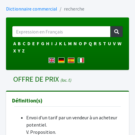
Dictionnaire commercial
recherche
A
B
C
D
E
F
G
H
I
J
K
L
M
N
O
P
Q
R
S
T
U
V
W
X
Y
Z
OFFRE DE PRIX
(loc. f.)
Définition(s)
Envoi d'un tarif par un vendeur à un acheteur
potentiel.
V. Proposition.