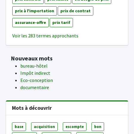
prix à l'importation
prix de contrat
assurance-offre
prix tarif
Voir les 283 termes approchants
Nouveaux mots
bureau-hôtel
Impôt indirect
Eco-conception
documentaire
Mots à découvrir
base
acquisition
escompte
bon