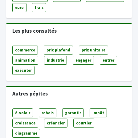
euro
frais
Les plus consultés
commerce
prix plafond
prix unitaire
animation
industrie
engager
entrer
exécuter
Autres pépites
à-valoir
rabais
garantir
impôt
croissance
créancier
courtier
diagramme