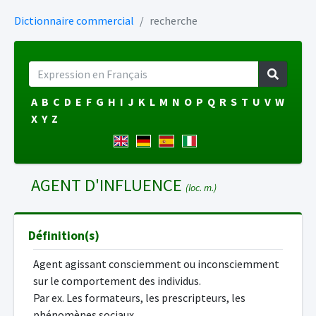
Dictionnaire commercial
recherche
A
B
C
D
E
F
G
H
I
J
K
L
M
N
O
P
Q
R
S
T
U
V
W
X
Y
Z
AGENT D'INFLUENCE
(loc. m.)
Définition(s)
Agent agissant consciemment ou inconsciemment
sur le comportement des individus.
Par ex. Les formateurs, les prescripteurs, les
phénomènes sociaux.