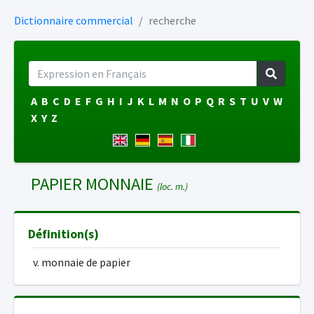
Dictionnaire commercial
recherche
A
B
C
D
E
F
G
H
I
J
K
L
M
N
O
P
Q
R
S
T
U
V
W
X
Y
Z
PAPIER MONNAIE
(loc. m.)
Définition(s)
v. monnaie de papier