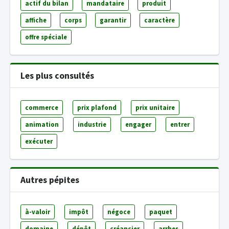
actif du bilan
mandataire
produit
affiche
corps
garantir
caractère
offre spéciale
Les plus consultés
commerce
prix plafond
prix unitaire
animation
industrie
engager
entrer
exécuter
Autres pépites
à-valoir
impôt
négoce
paquet
domaine
dépôt
créancier
arrhes