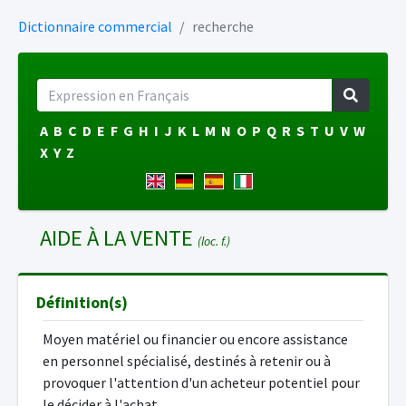
Dictionnaire commercial
recherche
A
B
C
D
E
F
G
H
I
J
K
L
M
N
O
P
Q
R
S
T
U
V
W
X
Y
Z
AIDE À LA VENTE
(loc. f.)
Définition(s)
Moyen matériel ou financier ou encore assistance
en personnel spécialisé, destinés à retenir ou à
provoquer l'attention d'un acheteur potentiel pour
le décider à l'achat.