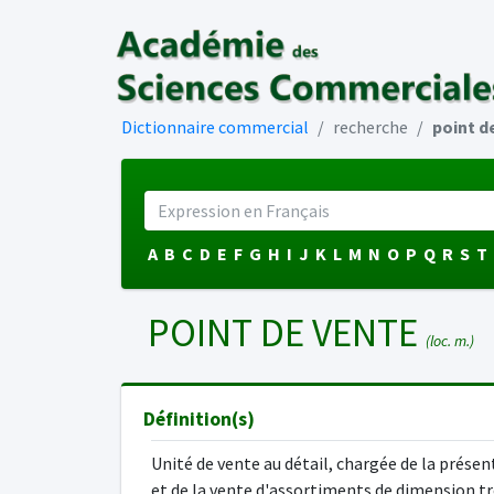
Dictionnaire commercial
recherche
point d
A
B
C
D
E
F
G
H
I
J
K
L
M
N
O
P
Q
R
S
T
POINT DE VENTE
(loc. m.)
Définition(s)
Unité de vente au détail, chargée de la prése
et de la vente d'assortiments de dimension t