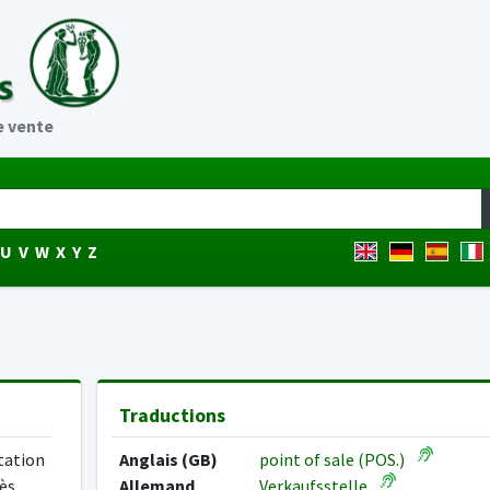
e vente
U
V
W
X
Y
Z
Traductions
ntation
Anglais (GB)
point of sale (POS.)
rès
Allemand
Verkaufsstelle