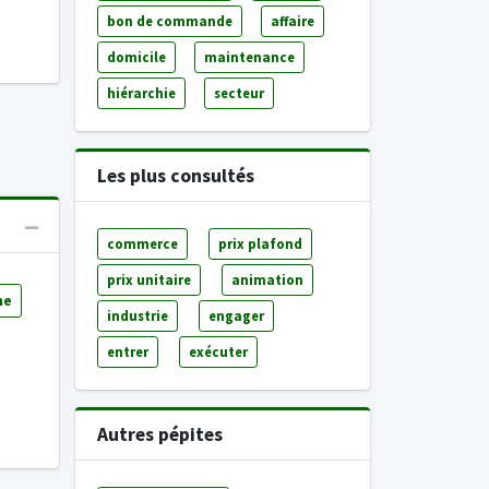
bon de commande
affaire
domicile
maintenance
hiérarchie
secteur
Les plus consultés
commerce
prix plafond
prix unitaire
animation
ne
industrie
engager
entrer
exécuter
Autres pépites