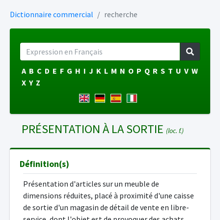
Dictionnaire commercial
recherche
A
B
C
D
E
F
G
H
I
J
K
L
M
N
O
P
Q
R
S
T
U
V
W
X
Y
Z
PRÉSENTATION À LA SORTIE
(loc. f.)
Définition(s)
Présentation d'articles sur un meuble de
dimensions réduites, placé à proximité d'une caisse
de sortie d'un magasin de détail de vente en libre-
service, dont l'objet est de provoquer des achats