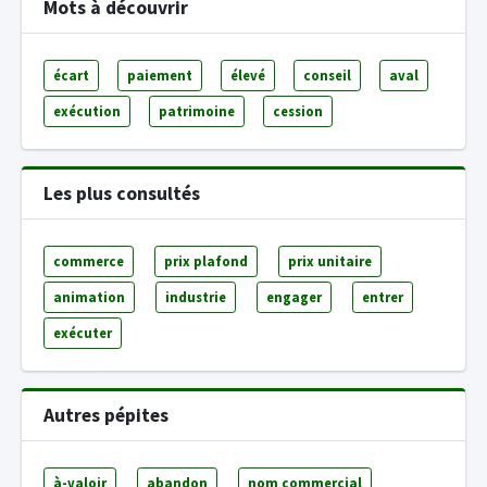
Mots à découvrir
écart
paiement
élevé
conseil
aval
exécution
patrimoine
cession
Les plus consultés
commerce
prix plafond
prix unitaire
animation
industrie
engager
entrer
exécuter
Autres pépites
à-valoir
abandon
nom commercial