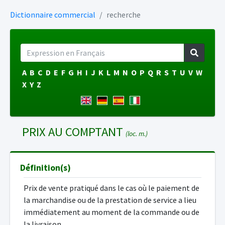
Dictionnaire commercial
recherche
A
B
C
D
E
F
G
H
I
J
K
L
M
N
O
P
Q
R
S
T
U
V
W
X
Y
Z
PRIX AU COMPTANT
(loc. m.)
Définition(s)
Prix de vente pratiqué dans le cas où le paiement de
la marchandise ou de la prestation de service a lieu
immédiatement au moment de la commande ou de
la livraison.