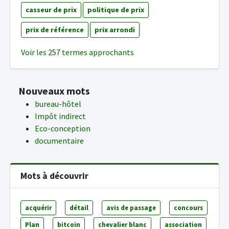
casseur de prix
politique de prix
prix de référence
prix arrondi
Voir les 257 termes approchants
Nouveaux mots
bureau-hôtel
Impôt indirect
Eco-conception
documentaire
Mots à découvrir
acquérir
détail
avis de passage
concours
Plan
bitcoin
chevalier blanc
association