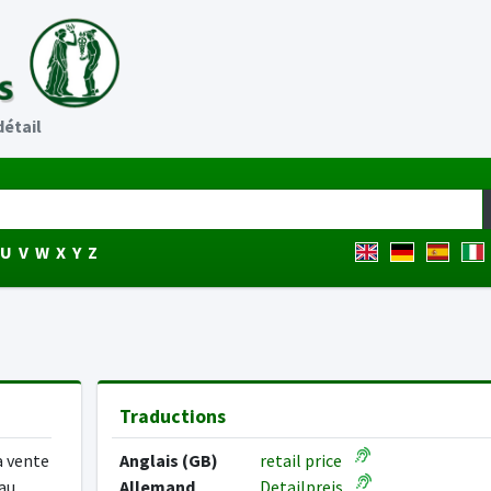
détail
U
V
W
X
Y
Z
Traductions
a vente
Anglais (GB)
retail price
 au
Allemand
Detailpreis