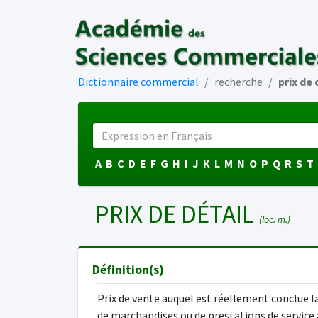
Dictionnaire commercial
recherche
prix de 
A
B
C
D
E
F
G
H
I
J
K
L
M
N
O
P
Q
R
S
T
PRIX DE DÉTAIL
(loc. m.)
Définition(s)
Prix de vente auquel est réellement conclue l
de marchandises ou de prestations de service