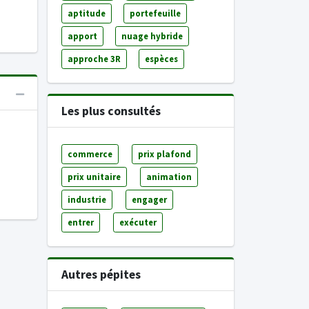
aptitude
portefeuille
apport
nuage hybride
approche 3R
espèces
Les plus consultés
commerce
prix plafond
prix unitaire
animation
industrie
engager
entrer
exécuter
Autres pépites