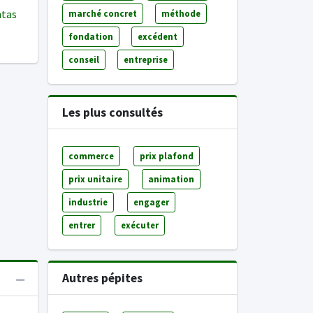
ntas
marché concret
méthode
fondation
excédent
conseil
entreprise
Les plus consultés
commerce
prix plafond
prix unitaire
animation
industrie
engager
entrer
exécuter
Autres pépites