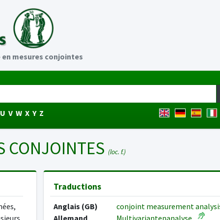
 en mesures conjointes
U
V
W
X
Y
Z
S CONJOINTES
(loc. f.)
Traductions
nées,
Anglais (GB)
conjoint measurement analys
usieurs
Allemand
Multivariantenanalyse