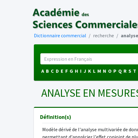
Dictionnaire commercial
recherche
analyse
A
B
C
D
E
F
G
H
I
J
K
L
M
N
O
P
Q
R
S
T
ANALYSE EN MESURE
Définition(s)
Modèle dérivé de l'analyse multivariée de don
permettant d'apprécier l'effet conjoint de pl