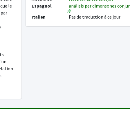
 que le
Espagnol
análisis per dimensones conju
s par
Italien
Pas de traduction à ce jour
s
ts
d'un
elation
n