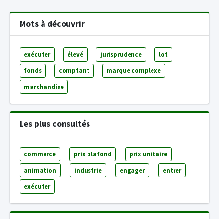
Mots à découvrir
exécuter
élevé
jurisprudence
lot
fonds
comptant
marque complexe
marchandise
Les plus consultés
commerce
prix plafond
prix unitaire
animation
industrie
engager
entrer
exécuter