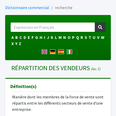
Dictionnaire commercial
recherche
A
B
C
D
E
F
G
H
I
J
K
L
M
N
O
P
Q
R
S
T
U
V
W
X
Y
Z
RÉPARTITION DES VENDEURS
(loc. f.)
Définition(s)
Manière dont les membres de la force de vente sont
répartis entre les différents secteurs de vente d'une
entreprise.