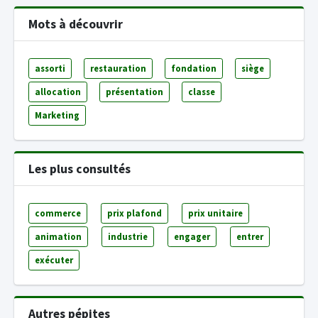
Mots à découvrir
assorti
restauration
fondation
siège
allocation
présentation
classe
Marketing
Les plus consultés
commerce
prix plafond
prix unitaire
animation
industrie
engager
entrer
exécuter
Autres pépites