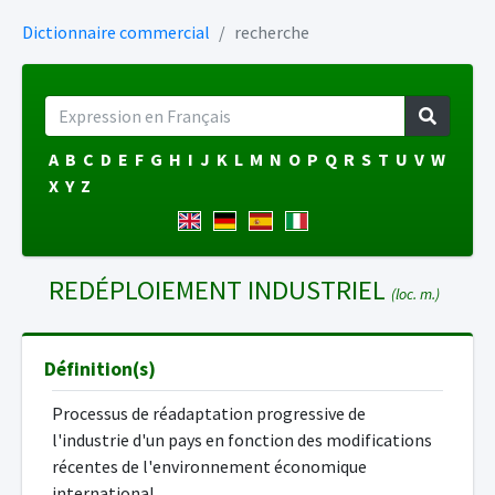
Dictionnaire commercial
recherche
A
B
C
D
E
F
G
H
I
J
K
L
M
N
O
P
Q
R
S
T
U
V
W
X
Y
Z
REDÉPLOIEMENT INDUSTRIEL
(loc. m.)
Définition(s)
Processus de réadaptation progressive de
l'industrie d'un pays en fonction des modifications
récentes de l'environnement économique
international.