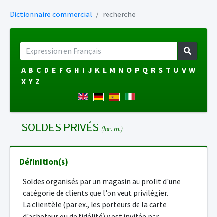
Dictionnaire commercial
recherche
A
B
C
D
E
F
G
H
I
J
K
L
M
N
O
P
Q
R
S
T
U
V
W
X
Y
Z
SOLDES PRIVÉS
(loc. m.)
Définition(s)
Soldes organisés par un magasin au profit d'une
catégorie de clients que l'on veut privilégier.
La clientèle (par ex., les porteurs de la carte
d'acheteur ou de fidélité) y est invitée par