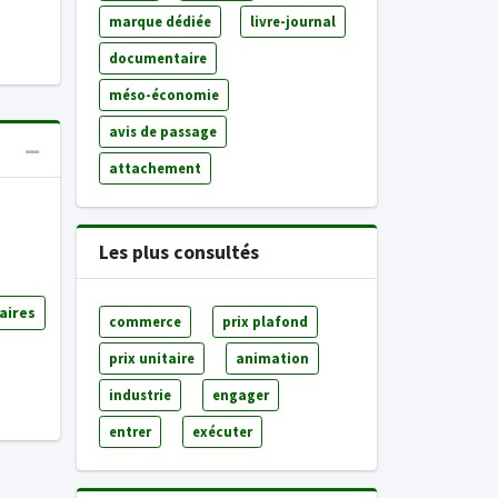
marque dédiée
livre-journal
documentaire
méso-économie
avis de passage
attachement
Les plus consultés
aires
commerce
prix plafond
prix unitaire
animation
industrie
engager
entrer
exécuter