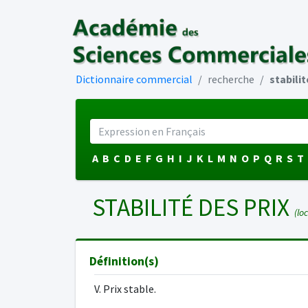
Dictionnaire commercial
recherche
stabilit
A
B
C
D
E
F
G
H
I
J
K
L
M
N
O
P
Q
R
S
T
STABILITÉ DES PRIX
(loc.
Définition(s)
V. Prix stable.