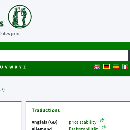
é des prix
U
V
W
X
Y
Z
 f.)
Traductions
Anglais (GB)
price stability
Allemand
Preisstabilität