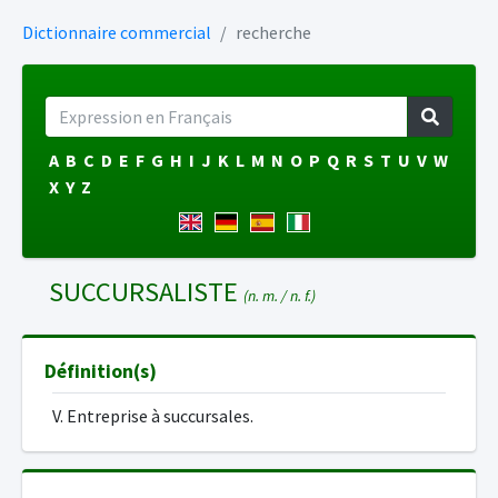
Dictionnaire commercial
recherche
A
B
C
D
E
F
G
H
I
J
K
L
M
N
O
P
Q
R
S
T
U
V
W
X
Y
Z
SUCCURSALISTE
(n. m. / n. f.)
Définition(s)
V. Entreprise à succursales.