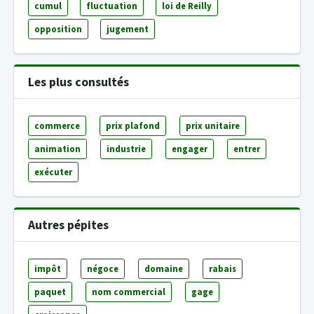
cumul
fluctuation
loi de Reilly
opposition
jugement
Les plus consultés
commerce
prix plafond
prix unitaire
animation
industrie
engager
entrer
exécuter
Autres pépites
impôt
négoce
domaine
rabais
paquet
nom commercial
gage