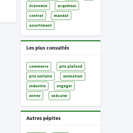
économie
acquéreur
contrat
mandat
assortiment
Les plus consultés
commerce
prix plafond
prix unitaire
animation
industrie
engager
entrer
exécuter
Autres pépites