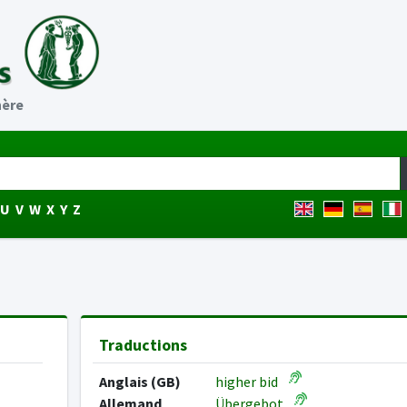
hère
U
V
W
X
Y
Z
Traductions
Anglais (GB)
higher bid
Allemand
Übergebot