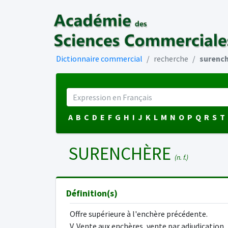
Dictionnaire commercial
recherche
surenc
A
B
C
D
E
F
G
H
I
J
K
L
M
N
O
P
Q
R
S
T
SURENCHÈRE
(n. f.)
Définition(s)
Offre supérieure à l'enchère précédente.
V. Vente aux enchères, vente par adjudication.