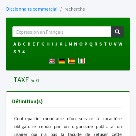
Dictionnaire commercial
recherche
A
B
C
D
E
F
G
H
I
J
K
L
M
N
O
P
Q
R
S
T
U
V
W
X
Y
Z
TAXE
(n. f.)
Définition(s)
Contrepartie monétaire d’un service à caractère
obligatoire rendu par un organisme public à un
usager qui n’a pas la faculté de refuser cette