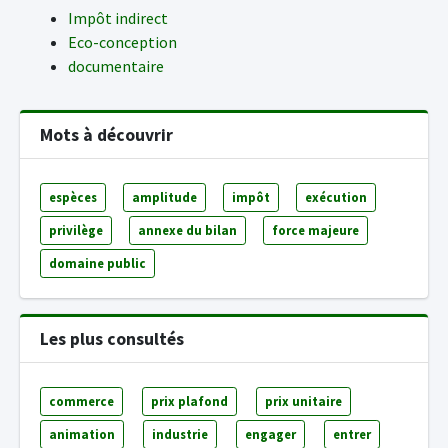
Impôt indirect
Eco-conception
documentaire
Mots à découvrir
espèces
amplitude
impôt
exécution
privilège
annexe du bilan
force majeure
domaine public
Les plus consultés
commerce
prix plafond
prix unitaire
animation
industrie
engager
entrer