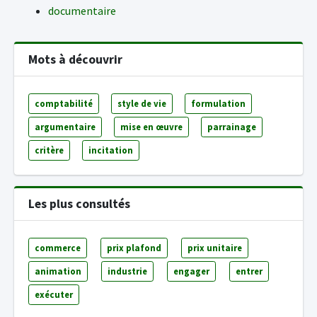
documentaire
Mots à découvrir
comptabilité
style de vie
formulation
argumentaire
mise en œuvre
parrainage
critère
incitation
Les plus consultés
commerce
prix plafond
prix unitaire
animation
industrie
engager
entrer
exécuter