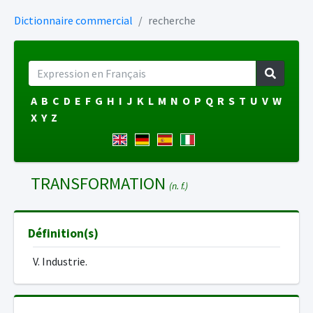
Dictionnaire commercial
recherche
A
B
C
D
E
F
G
H
I
J
K
L
M
N
O
P
Q
R
S
T
U
V
W
X
Y
Z
TRANSFORMATION
(n. f.)
Définition(s)
V. Industrie.