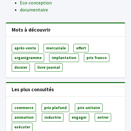
Eco-conception
documentaire
Mots à découvrir
après-vente
mercuriale
offert
organigramme
implantation
prix franco
dossier
livre-journal
Les plus consultés
commerce
prix plafond
prix unitaire
animation
industrie
engager
entrer
exécuter