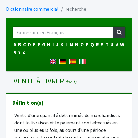
Dictionnaire commercial
recherche
A
B
C
D
E
F
G
H
I
J
K
L
M
N
O
P
Q
R
S
T
U
V
W
X
Y
Z
VENTE À LIVRER
(loc. f.)
Définition(s)
Vente d'une quantité déterminée de marchandises
dont la livraison et le paiement sont effectués en
une ou plusieurs fois, au cours d'une période
précisée par le contrat de vente, à une ou plusieurs